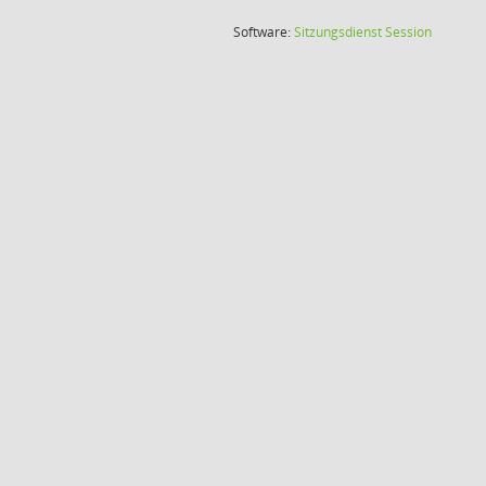
(Wird in
Software:
Sitzungsdienst
Session