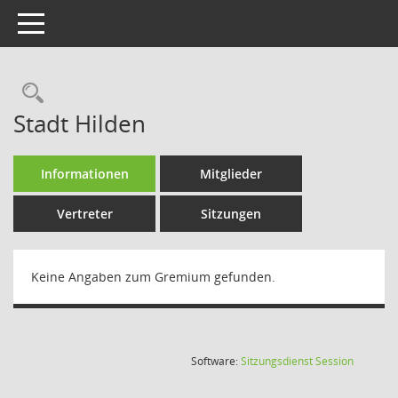
Toggle navigation
Rechercheauswahl
Stadt Hilden
Informationen
Mitglieder
Vertreter
Sitzungen
Keine Angaben zum Gremium gefunden.
(Wird in
Software:
Sitzungsdienst
Session