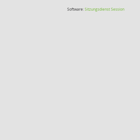
(Wird in
Software:
Sitzungsdienst
Session