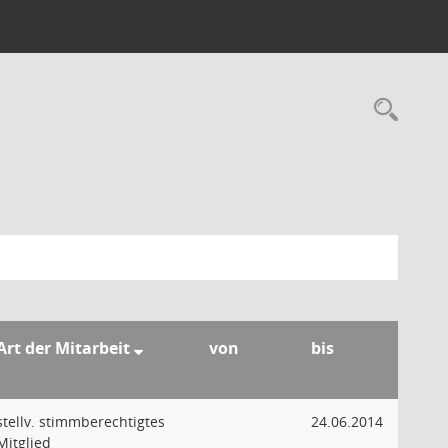
Rec
Art der Mitarbeit
von
bis
stellv. stimmberechtigtes
24.06.2014
Mitglied