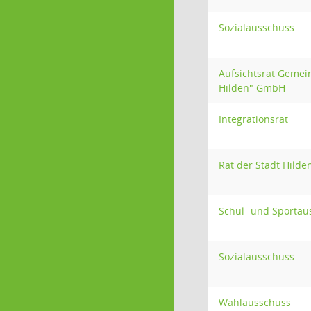
Sozialausschuss
Aufsichtsrat Gemei
Hilden" GmbH
Integrationsrat
Rat der Stadt Hilde
Schul- und Sportau
Sozialausschuss
Wahlausschuss