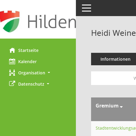
Toggle navigation
Heidi Weine
Startseite
Informationen
Kalender
Organisation
W
Datenschutz
Gremium
Stadtentwicklungs