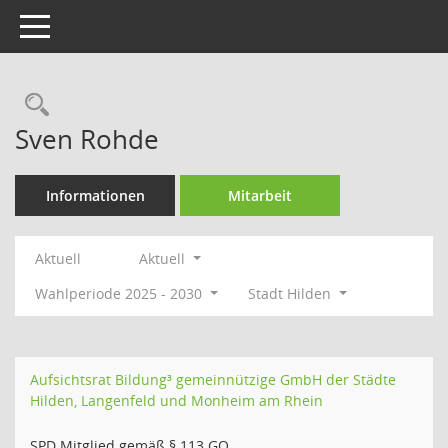
Toggle navigation
Rechercheauswahl
Sven Rohde
Informationen
Mitarbeit
Aktuell
Aktuell
Wahlperiode 2025 - 2030
Stadt Hilden
Aufsichtsrat Bildung³ gemeinnützige GmbH der Städte
Hilden, Langenfeld und Monheim am Rhein
SPD Mitglied gemäß § 113 GO