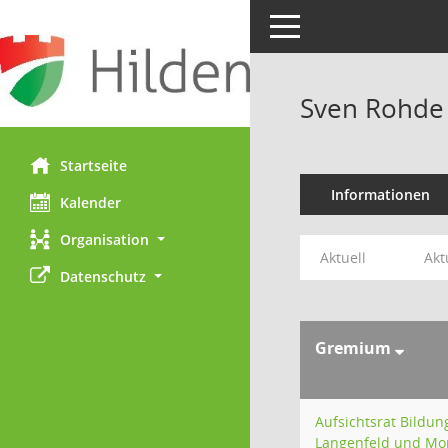
Toggle navigation
Sven Rohde
Startseite
Informationen
Kalender
Organisation
Aktuell
Akt
Datenschutz
Gremium
Aufsichtsrat Bildu
Langenfeld und Mo