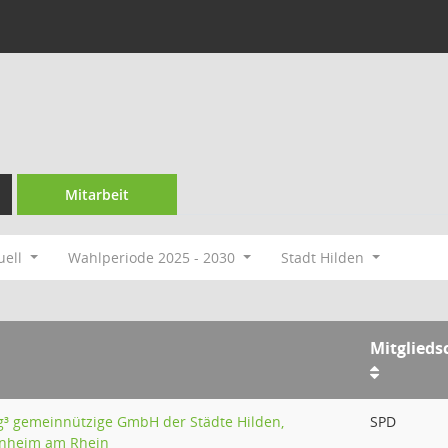
Mitarbeit
uell
Wahlperiode 2025 - 2030
Stadt Hilden
Mitglieds
ng³ gemeinnützige GmbH der Städte Hilden,
SPD
nheim am Rhein