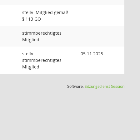
stellv. Mitglied gemäß
§ 113 GO
stimmberechtigtes
Mitglied
stellv.
05.11.2025
stimmberechtigtes
Mitglied
(Wird in
Software:
Sitzungsdienst
Session