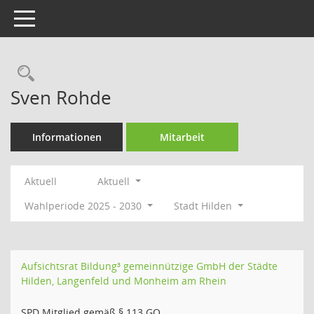
Toggle navigation
Rechercheauswahl
Sven Rohde
Informationen
Mitarbeit
Aktuell
Aktuell
Wahlperiode 2025 - 2030
Stadt Hilden
Aufsichtsrat Bildung³ gemeinnützige GmbH der Städte
Hilden, Langenfeld und Monheim am Rhein
SPD Mitglied gemäß § 113 GO