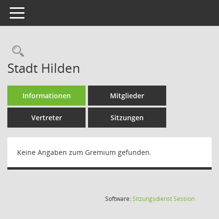
Toggle navigation
Rechercheauswahl
Stadt Hilden
Informationen
Mitglieder
Vertreter
Sitzungen
Keine Angaben zum Gremium gefunden.
(Wird in
Software:
Sitzungsdienst
Session