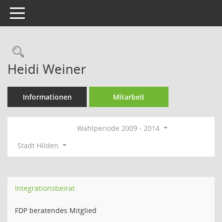
Toggle navigation
Rechercheauswahl
Heidi Weiner
Informationen
Mitarbeit
Wahlperiode 2009 - 2014
Stadt Hilden
Integrationsbeirat
FDP beratendes Mitglied