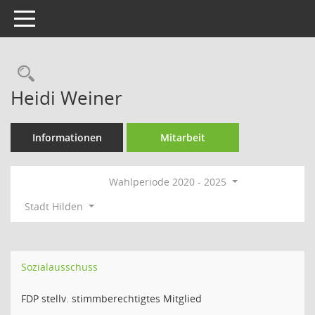
Toggle navigation
Rechercheauswahl
Heidi Weiner
Informationen
Mitarbeit
Wahlperiode 2020 - 2025
Stadt Hilden
Sozialausschuss
FDP stellv. stimmberechtigtes Mitglied