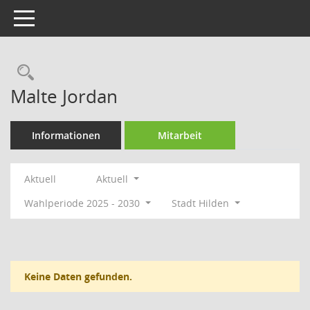
Toggle navigation
Rechercheauswahl
Malte Jordan
Informationen
Mitarbeit
Aktuell
Aktuell
Wahlperiode 2025 - 2030
Stadt Hilden
Keine Daten gefunden.