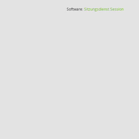
(Wird in
Software:
Sitzungsdienst
Session