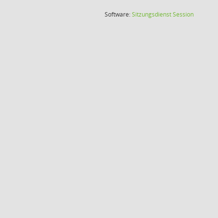
(Wird in
Software:
Sitzungsdienst
Session