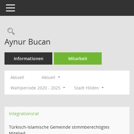
Toggle navigation
Rechercheauswahl
Aynur Bucan
Informationen
Mitarbeit
Aktuell
Aktuell
Wahlperiode 2020 - 2025
Stadt Hilden
Integrationsrat
Türkisch-Islamische Gemeinde stimmberechtigtes
Mitglied