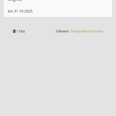
bis 31.10.2025
(Wird in
1 Satz
Software:
Sitzungsdienst
Session