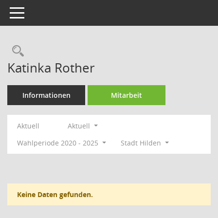
Toggle navigation
Rechercheauswahl
Katinka Rother
Informationen
Mitarbeit
Aktuell
Aktuell
Wahlperiode 2020 - 2025
Stadt Hilden
Keine Daten gefunden.