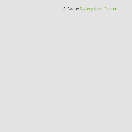
(Wird in
Software:
Sitzungsdienst
Session