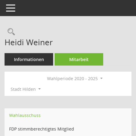
Toggle navigation
Rechercheauswahl
Heidi Weiner
Informationen
Mitarbeit
Wahlperiode 2020 - 2025
Stadt Hilden
Wahlausschuss
FDP stimmberechtigtes Mitglied