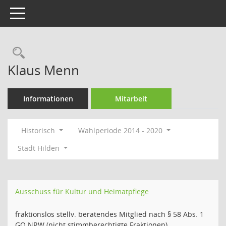
Toggle navigation
Rechercheauswahl
Klaus Menn
Informationen
Mitarbeit
Historisch
Wahlperiode 2014 - 2020
Stadt Hilden
Ausschuss für Kultur und Heimatpflege
fraktionslos stellv. beratendes Mitglied nach § 58 Abs. 1
GO NRW (nicht stimmberechtigte Fraktionen)