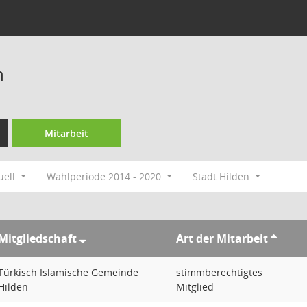
n
Mitarbeit
uell
Wahlperiode 2014 - 2020
Stadt Hilden
Mitgliedschaft
Art der Mitarbeit
Türkisch Islamische Gemeinde
stimmberechtigtes
Hilden
Mitglied