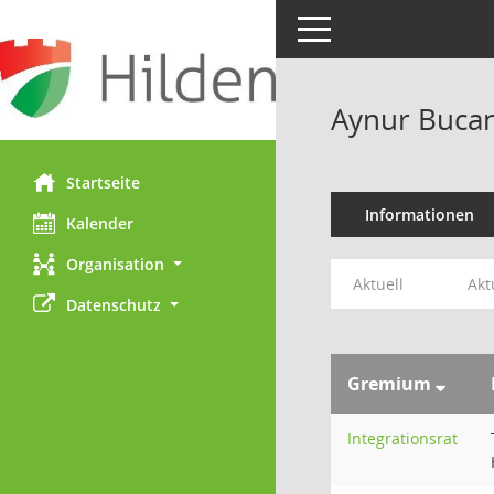
Toggle navigation
Aynur Buca
Startseite
Informationen
Kalender
Organisation
Aktuell
Akt
Datenschutz
Gremium
Integrationsrat