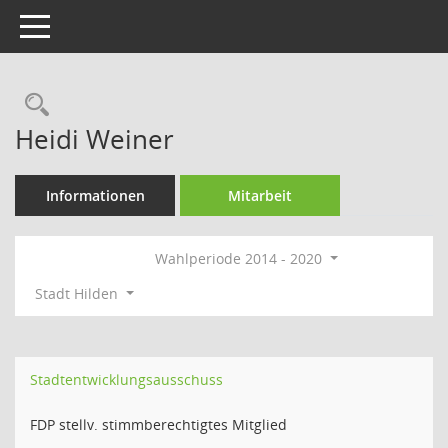
Toggle navigation
Rechercheauswahl
Heidi Weiner
Informationen
Mitarbeit
Wahlperiode 2014 - 2020
Stadt Hilden
Stadtentwicklungsausschuss
FDP stellv. stimmberechtigtes Mitglied