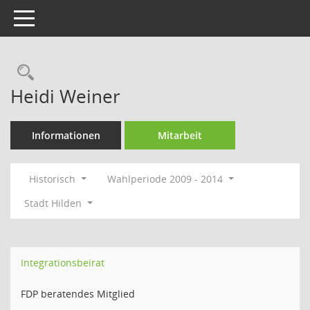
Toggle navigation
Rechercheauswahl
Heidi Weiner
Informationen
Mitarbeit
Historisch
Wahlperiode 2009 - 2014
Stadt Hilden
Integrationsbeirat
FDP beratendes Mitglied