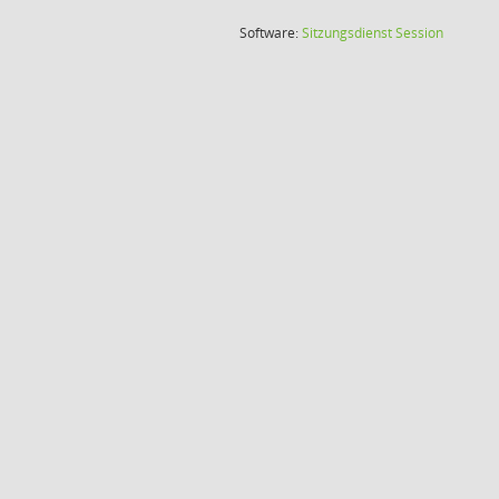
(Wird in
Software:
Sitzungsdienst
Session