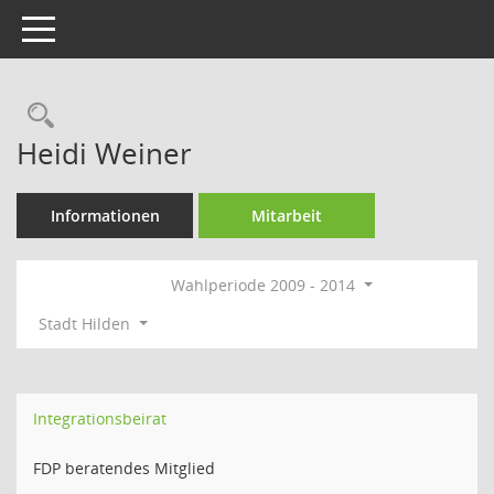
Toggle navigation
Rechercheauswahl
Heidi Weiner
Informationen
Mitarbeit
Wahlperiode 2009 - 2014
Stadt Hilden
Integrationsbeirat
FDP beratendes Mitglied