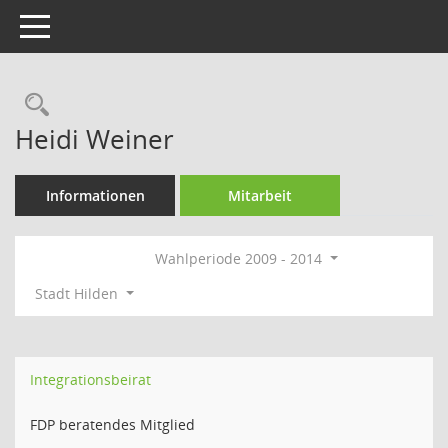
Toggle navigation
Rechercheauswahl
Heidi Weiner
Informationen
Mitarbeit
Wahlperiode 2009 - 2014
Stadt Hilden
Integrationsbeirat
FDP beratendes Mitglied