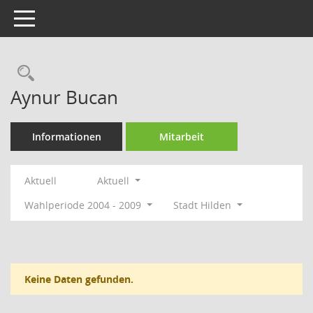
Toggle navigation
Rechercheauswahl
Aynur Bucan
Informationen
Mitarbeit
Aktuell
Aktuell
Wahlperiode 2004 - 2009
Stadt Hilden
Keine Daten gefunden.