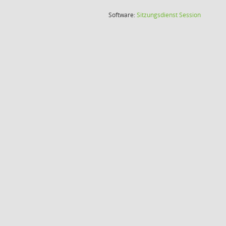
(Wird in
Software:
Sitzungsdienst
Session