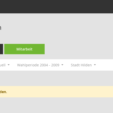
n
Mitarbeit
uell
Wahlperiode 2004 - 2009
Stadt Hilden
den.