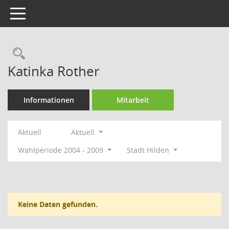
Toggle navigation
Rechercheauswahl
Katinka Rother
Informationen
Mitarbeit
Aktuell
Aktuell
Wahlperiode 2004 - 2009
Stadt Hilden
Keine Daten gefunden.