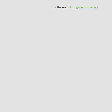
(Wird in
Software:
Sitzungsdienst
Session