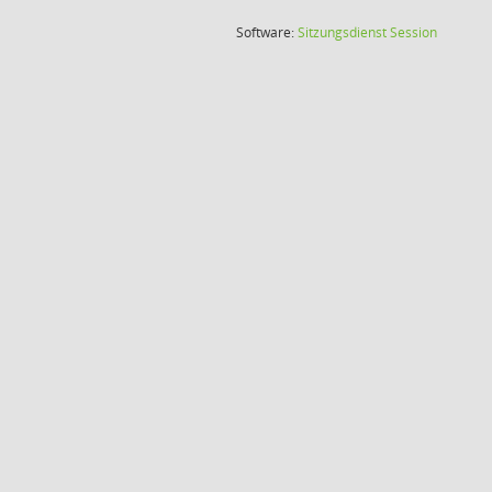
(Wird in
Software:
Sitzungsdienst
Session