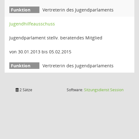
Vertreterin des Jugendparlaments
Jugendhilfeausschuss
Jugendparlament stellv. beratendes Mitglied
von 30.01.2013 bis 05.02.2015
Vertreterin des Jugendparlaments
(Wird in
2 Sätze
Software:
Sitzungsdienst
Session