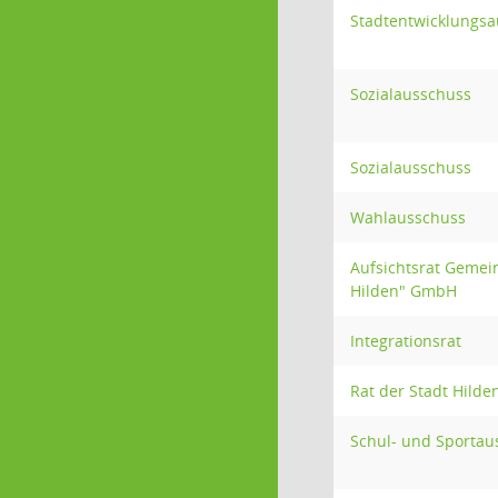
Stadtentwicklungs
Sozialausschuss
Sozialausschuss
Wahlausschuss
Aufsichtsrat Gemei
Hilden" GmbH
Integrationsrat
Rat der Stadt Hilde
Schul- und Sportau