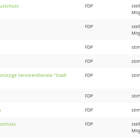
ausschuss
FDP
ste
Mit
FDP
ste
Mit
FDP
sti
FDP
sti
nnützige Seniorendienste "Stadt
FDP
sti
FDP
sti
n
FDP
sti
sschuss
FDP
ste
Mit