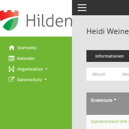
Toggle navigation
Heidi Weine
Startseite
Informationen
Kalender
Organisation
Aktuell
Akt
Datenschutz
Gremium
Zweckverband VHS 