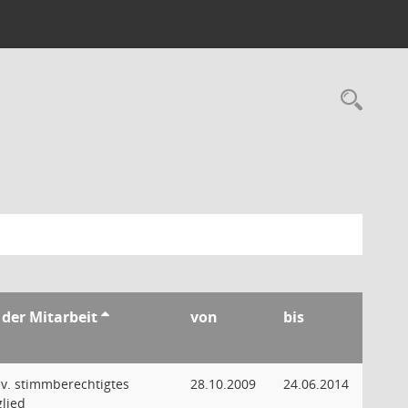
Rec
 der Mitarbeit
von
bis
llv. stimmberechtigtes
28.10.2009
24.06.2014
glied