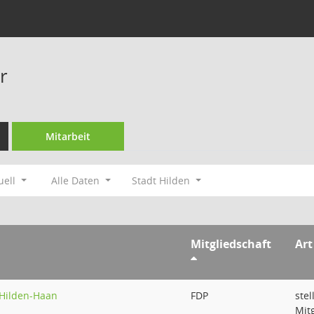
r
Mitarbeit
uell
Alle Daten
Stadt Hilden
Mitgliedschaft
Art
Hilden-Haan
FDP
ste
Mit