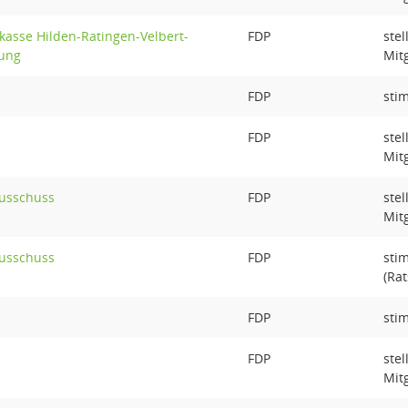
asse Hilden-Ratingen-Velbert-
FDP
ste
ung
Mit
FDP
sti
FDP
ste
Mit
ausschuss
FDP
ste
Mit
ausschuss
FDP
sti
(Rat
FDP
sti
FDP
ste
Mit