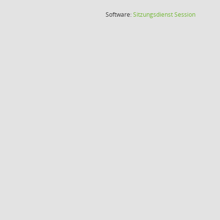
(Wird in
Software:
Sitzungsdienst
Session