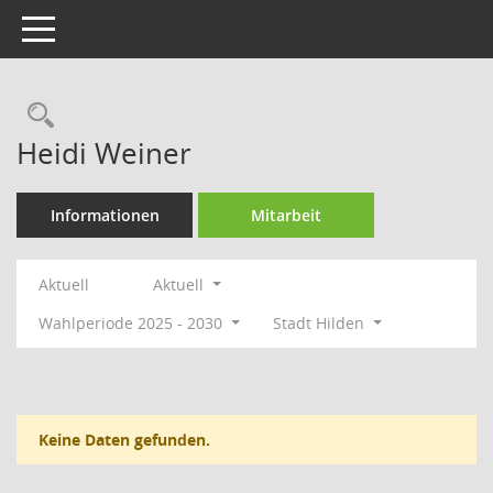
Toggle navigation
Rechercheauswahl
Heidi Weiner
Informationen
Mitarbeit
Aktuell
Aktuell
Wahlperiode 2025 - 2030
Stadt Hilden
Keine Daten gefunden.