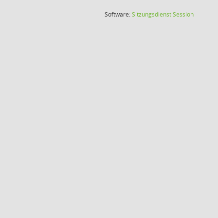
(Wird in
Software:
Sitzungsdienst
Session