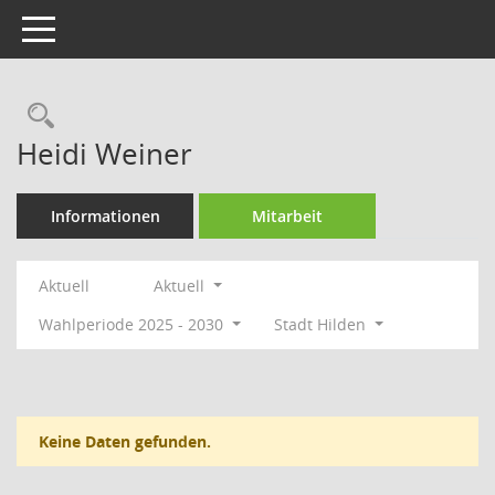
Toggle navigation
Rechercheauswahl
Heidi Weiner
Informationen
Mitarbeit
Aktuell
Aktuell
Wahlperiode 2025 - 2030
Stadt Hilden
Keine Daten gefunden.