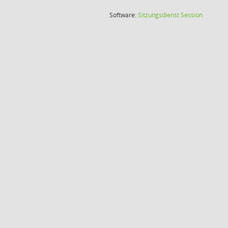
(Wird in
Software:
Sitzungsdienst
Session