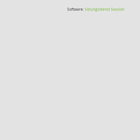
(Wird in
Software:
Sitzungsdienst
Session