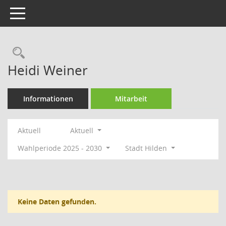
Toggle navigation
Rechercheauswahl
Heidi Weiner
Informationen
Mitarbeit
Aktuell
Aktuell
Wahlperiode 2025 - 2030
Stadt Hilden
Keine Daten gefunden.