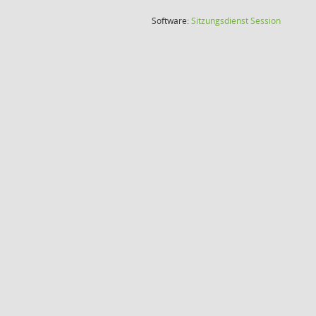
(Wird in
Software:
Sitzungsdienst
Session