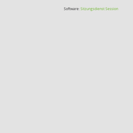
(Wird in
Software:
Sitzungsdienst
Session