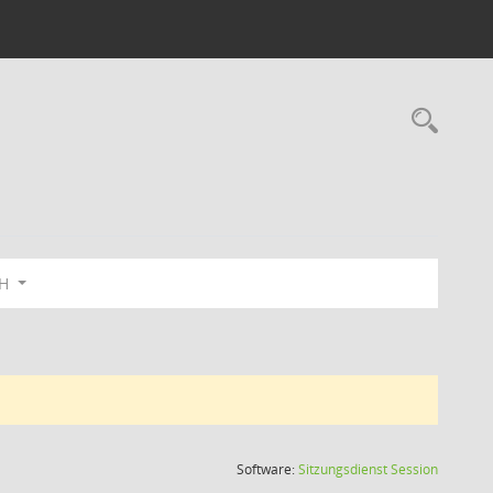
Rec
bH
(Wird in
Software:
Sitzungsdienst
Session