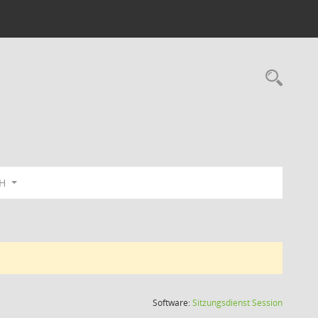
Rec
bH
(Wird in
Software:
Sitzungsdienst
Session