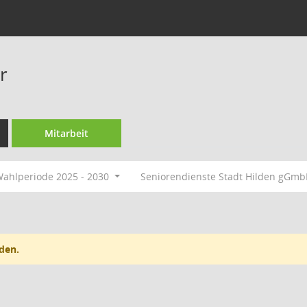
r
Mitarbeit
ahlperiode 2025 - 2030
Seniorendienste Stadt Hilden gGm
den.