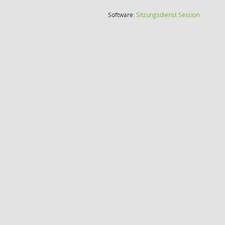
(Wird in
Software:
Sitzungsdienst
Session