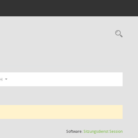
Rec
bH
(Wird in
Software:
Sitzungsdienst
Session