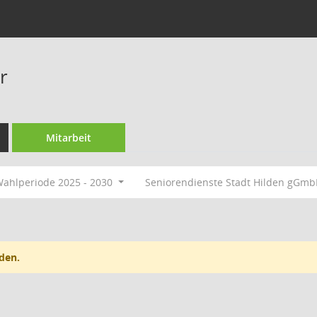
r
Mitarbeit
ahlperiode 2025 - 2030
Seniorendienste Stadt Hilden gGm
den.