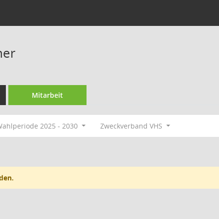
her
Mitarbeit
ahlperiode 2025 - 2030
Zweckverband VHS
den.