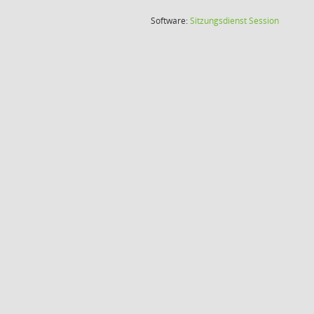
(Wird in
Software:
Sitzungsdienst
Session