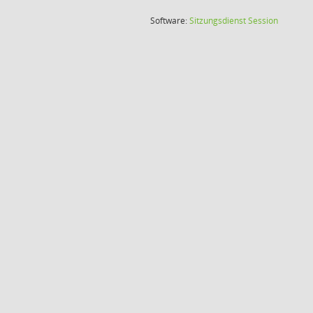
(Wird in
Software:
Sitzungsdienst
Session