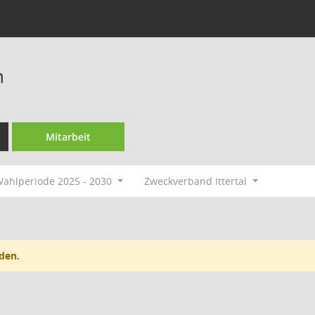
n
Mitarbeit
ahlperiode 2025 - 2030
Zweckverband Ittertal
den.