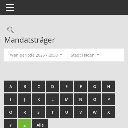
Toggle navigation
Rechercheauswahl
Mandatsträger
Wahlperiode 2025 - 2030
Stadt Hilden
A
B
C
D
E
F
G
H
I
J
K
L
M
N
O
P
Q
R
S
T
U
V
W
X
Y
Z
Alle