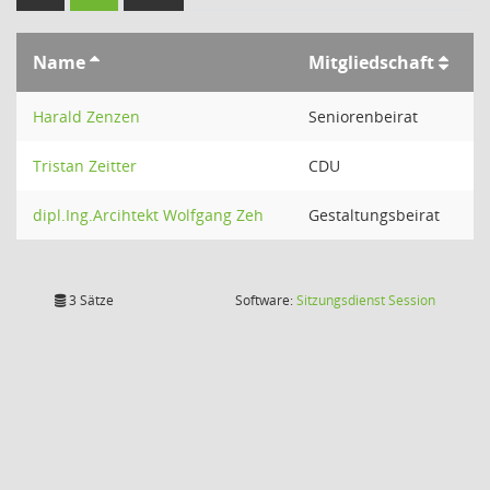
Name
Mitgliedschaft
Harald Zenzen
Seniorenbeirat
Tristan Zeitter
CDU
dipl.Ing.Arcihtekt Wolfgang Zeh
Gestaltungsbeirat
(Wird in
3 Sätze
Software:
Sitzungsdienst
Session