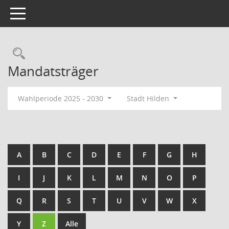
Toggle navigation
Rechercheauswahl
Mandatsträger
Wahlperiode 2025 - 2030
Stadt Hilden
A
B
C
D
E
F
G
H
I
J
K
L
M
N
O
P
Q
R
S
T
U
V
W
X
Y
Z
Alle