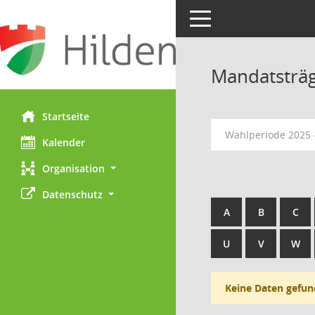
Toggle navigation
Mandatsträ
Startseite
Wahlperiode 2025 
Kalender
Organisation
Datenschutz
A
B
C
U
V
W
Keine Daten gefun