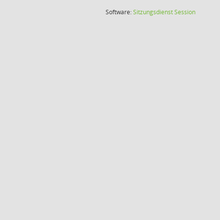
(Wird in
Software:
Sitzungsdienst
Session