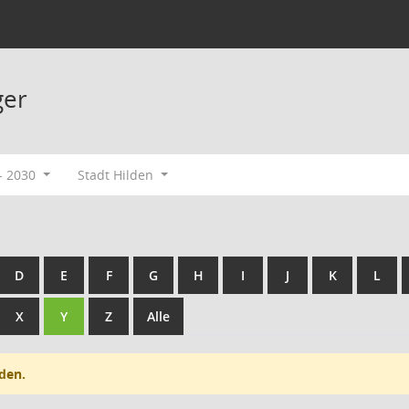
ger
- 2030
Stadt Hilden
D
E
F
G
H
I
J
K
L
X
Y
Z
Alle
den.