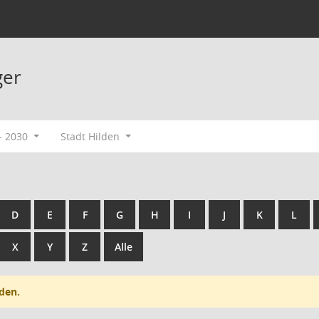
ger
- 2030
Stadt Hilden
D
E
F
G
H
I
J
K
L
X
Y
Z
Alle
den.