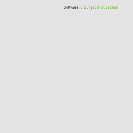
(Wird in
Software:
Sitzungsdienst
Session