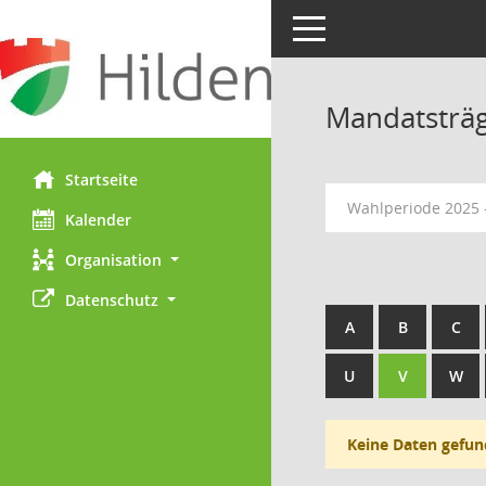
Toggle navigation
Mandatsträ
Startseite
Wahlperiode 2025 
Kalender
Organisation
Datenschutz
A
B
C
U
V
W
Keine Daten gefun