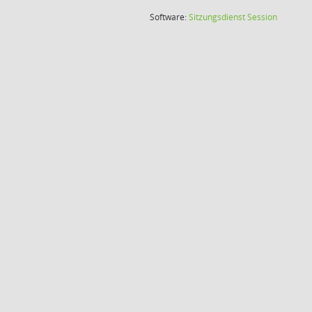
(Wird in
Software:
Sitzungsdienst
Session