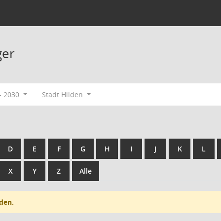
ger
- 2030
Stadt Hilden
D
E
F
G
H
I
J
K
L
X
Y
Z
Alle
den.