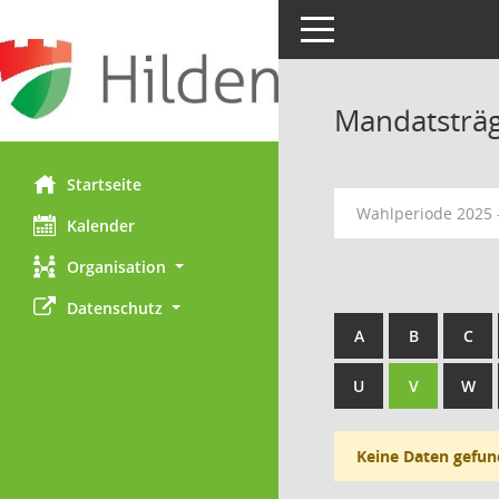
Toggle navigation
Mandatsträ
Startseite
Wahlperiode 2025 
Kalender
Organisation
Datenschutz
A
B
C
U
V
W
Keine Daten gefun