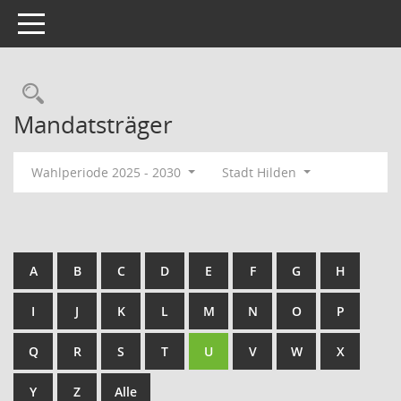
Toggle navigation
Rechercheauswahl
Mandatsträger
Wahlperiode 2025 - 2030
Stadt Hilden
A
B
C
D
E
F
G
H
I
J
K
L
M
N
O
P
Q
R
S
T
U
V
W
X
Y
Z
Alle