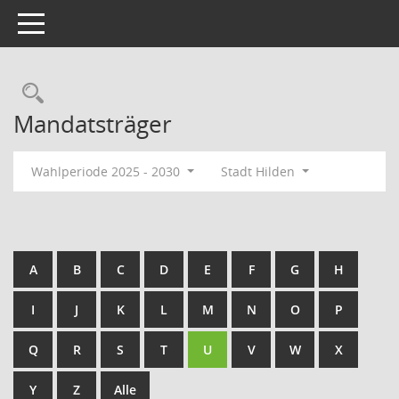
Toggle navigation
Rechercheauswahl
Mandatsträger
Wahlperiode 2025 - 2030
Stadt Hilden
A
B
C
D
E
F
G
H
I
J
K
L
M
N
O
P
Q
R
S
T
U
V
W
X
Y
Z
Alle